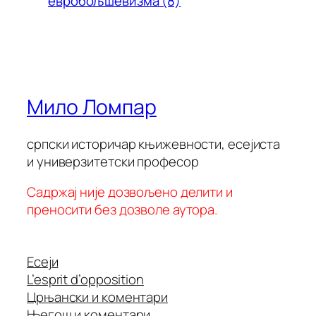
евробољшевизма (8)
Мило Ломпар
српски историчар књижевности, есејиста
и универзитетски професор
Садржај није дозвољено делити и
преносити без дозволе аутора.
Есеји
L’esprit d’opposition
Црњански и коментари
Његош и коментари