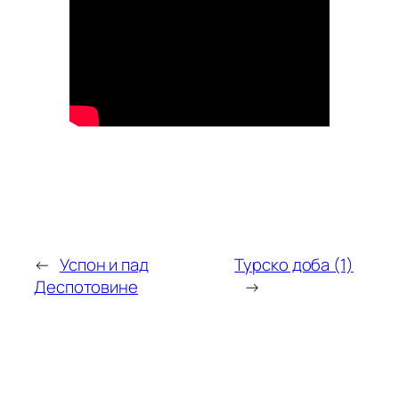
←
Успон и пад
Турско доба (1)
Деспотовине
→