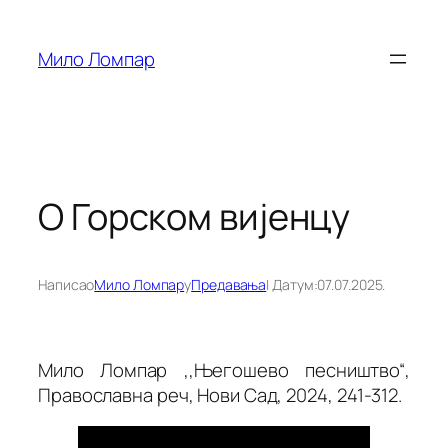
Скочи
на
Мило Ломпар
садржај
О Горском вијенцу
Написао
Мило Ломпар
у
Предавања
| Датум:
07.07.2025.
Мило Ломпар ,,Његошево песништво“,
Православна реч, Нови Сад, 2024, 241-312.