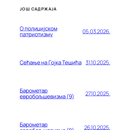
ЈОШ САДРЖАЈА
О полицијском
05.03.2026.
патриотизму
31.10.2025.
Сећање на Гојка Тешића
Барометар
27.10.2025.
евробољшевизма (9)
Барометар
26.10.2025.