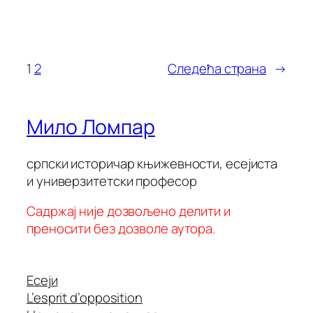
1
2
Следећа страна
→
Мило Ломпар
српски историчар књижевности, есејиста
и универзитетски професор
Садржај није дозвољено делити и
преносити без дозволе аутора.
Есеји
L’esprit d’opposition