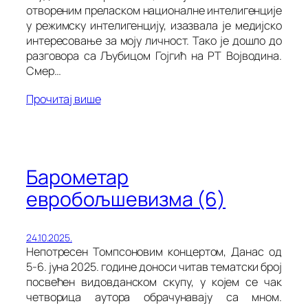
отвореним преласком националне интелигенције
у режимску интелигенцију, изазвала је медијско
интересовање за моју личност. Тако је дошло до
разговора са Љубицом Гојгић на РТ Војводина.
Смер…
Прочитај више
Барометар
евробољшевизма (6)
24.10.2025.
Непотресен Томпсоновим концертом, Данас од
5-6. јуна 2025. године доноси читав тематски број
посвећен видовданском скупу, у којем се чак
четворица аутора обрачунавају са мном.