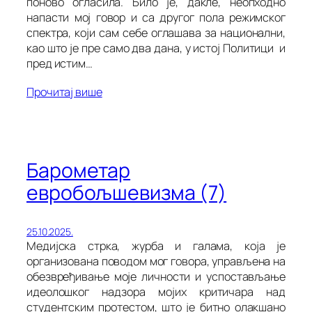
поново огласила. Било је, дакле, неопходно
напасти мој говор и са другог пола режимског
спектра, који сам себе оглашава за национални,
као што је пре само два дана, у истој Политици и
пред истим…
Прочитај више
Барометар
евробољшевизма (7)
25.10.2025.
Медијска стрка, журба и галама, која је
организована поводом мог говора, управљена на
обезвређивање моје личности и успостављање
идеолошког надзора мојих критичара над
студентским протестом, што је битно олакшано