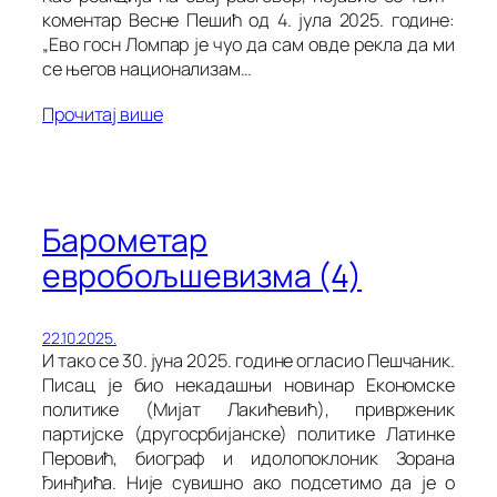
коментар Весне Пешић од 4. јула 2025. године:
„Ево госн Ломпар је чуо да сам овде рекла да ми
се његов национализам…
Прочитај више
Барометар
евробољшевизма (4)
22.10.2025.
И тако се 30. јуна 2025. године огласио Пешчаник.
Писац је био некадашњи новинар Економске
политике (Мијат Лакићевић), приврженик
партијске (другосрбијанске) политике Латинке
Перовић, биограф и идолопоклоник Зорана
Ђинђића. Није сувишно ако подсетимо да је о