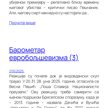
убијеном премијеру – релативно близу времену
његовог убиства – критички писао Пешчаник.
Али, његову смрт накнадно су настојали да…
Прочитај више
Барометар
евробољшевизма (3)
21.10.2025.
Реакције су почеле док је видовдански скуп
трајао. У 20.31, 28. јуна 2025. године, огласила се
Весна Пешић: „Лоша Славија. Националисти
преузели.” Ову реакцију треба самерити са
њеном подршком Бриселском споразуму, када је
– 2013. године – назвала Дачића и Вучића
„Черчилом и Де Голом”, да би 2017. године