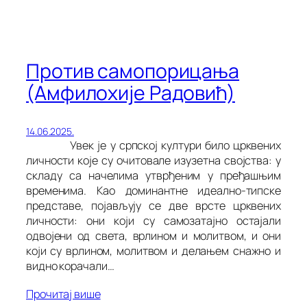
Против самопорицања
(Амфилохије Радовић)
14.06.2025.
Увек је у српској култури било црквених
личности које су очитовале изузетна својства: у
складу са начелима утврђеним у пређашњим
временима. Као доминантне идеално-типске
представе, појављују се две врсте црквених
личности: они који су самозатајно остајали
одвојени од света, врлином и молитвом, и они
који су врлином, молитвом и делањем снажно и
видно корачали…
Прочитај више