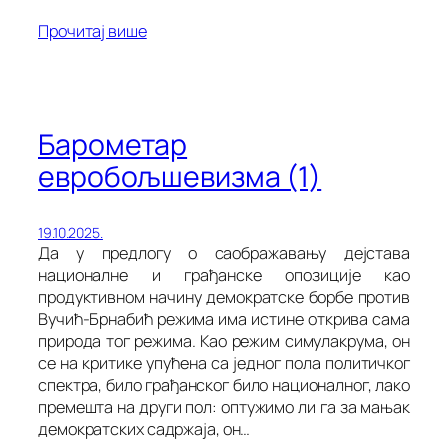
Прочитај више
Барометар
евробољшевизма (1)
19.10.2025.
Да у предлогу о саображавању дејстава
националне и грађанске опозиције као
продуктивном начину демократске борбе против
Вучић-Брнабић режима има истине открива сама
природа тог режима. Као режим симулакрума, он
се на критике упућена са једног пола политичког
спектра, било грађанског било националног, лако
премешта на други пол: оптужимо ли га за мањак
демократских садржаја, он…