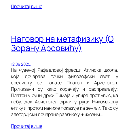
Прочитај више
Наговор на метафизику (О
Зорану Арсовићу)
12.09.2025.
На чувеној Рафаеловој фресци Атинска школа,
која дочарава грчки филозофски свет, у
средишту се налазе Платон и Аристотел.
Приказани су како корачају и расправљају:
Платон у руци држи Тимаја и упире прст увис, ка
небу, док Аристотел држи у руци Никомахову
етику и прстом наниже показује ка земљи. Тако су
алегоријски дочаране разлике у њиховим…
Прочитај више