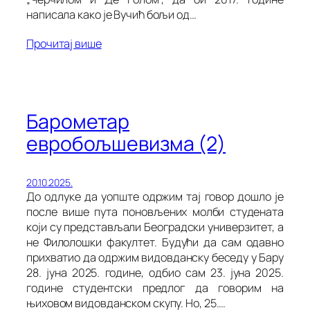
написала како је Вучић бољи од…
Прочитај више
Барометар
евробољшевизма (2)
20.10.2025.
До одлуке да уопште одржим тај говор дошло је
после више пута поновљених молби студената
који су представљали Београдски универзитет, а
не Филолошки факултет. Будући да сам одавно
прихватио да одржим видовданску беседу у Бару
28. јуна 2025. године, одбио сам 23. јуна 2025.
године студентски предлог да говорим на
њиховом видовданском скупу. Но, 25.…