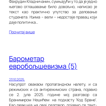
Фахрудин Кладничанин, сумњајући у то да је једно
његово оглашавање било довољно, написао је
текст као практично упутство за деловање
студената. Њима – вели – недостаје правац који
даје политичка…
Прочитај више
Барометар
евробољшевизма (5)
23.10.2025.
Насупрот оваквом пропагандном налету, и са
режимских и са антирежимских страна, појавио
се 2. јула 2025. године мој разговор са
Бранимиром Нешићем: на подкасту ’Код Бране’.
Као реакција на овај разговор, појавио се твит-