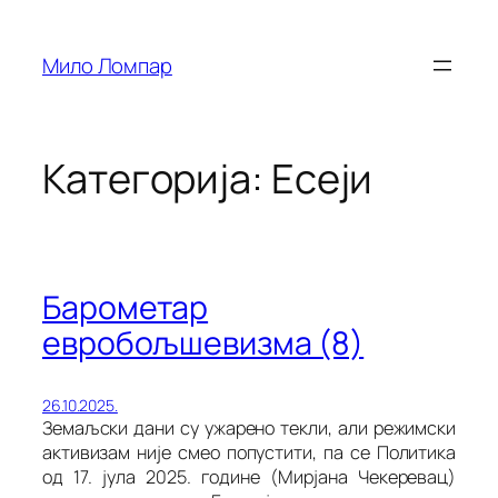
Скочи
на
Мило Ломпар
садржај
Категорија:
Есеји
Барометар
евробољшевизма (8)
26.10.2025.
Земаљски дани су ужарено текли, али режимски
активизам није смео попустити, па се Политика
од 17. јула 2025. године (Мирјана Чекеревац)