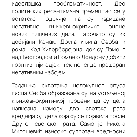
идеолошка проблематичност. Део
политичких ресантимана премештао се у
естетско подручје, па су изрицане
негативне књижевнокритичке оцене
нових пишчевих дела. Нарочито су их
добијали
Конак
,
Друга књига Сеоба
и
роман
Код Хиперборејаца
, док су
Ламент
над Београдом
и
Роман о Лондону
добили
позитивнији одјек, тек понегде прошаран
негативним набојем.
Тадашња схватања целокупног опуса
писца
Сеоба
образована су на устаљеној
књижевнокритичкој процени да су дела
написана између два светска рата
вреднија од дела која су се појавила после
Другог светског рата. Само је Никола
Милошевић износио супротан вредносни