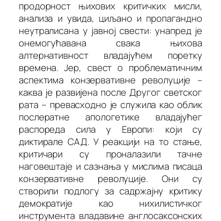
продорност њихових критичких мисли,
анализа и увида, циљано и пропагандно
неутралисана у јавној свести: унапред је
онемогућавана свака њихова
алтернативност владајућем поретку
времена. Јер, свест о проблематичним
аспектима конзервативне револуције –
каква је развијена после Другог светског
рата – превасходно је служила као облик
послератне апологетике владајућег
распореда сила у Европи: који су
диктирале САД. У реакцији на то стање,
критичари су проналазили тачне
наговештаје и сазнања у мислима писаца
конзервативне револуције. Они су
створили подлогу за садржајну критику
демократије као нихилистичког
инструмента владавине англосаксонских