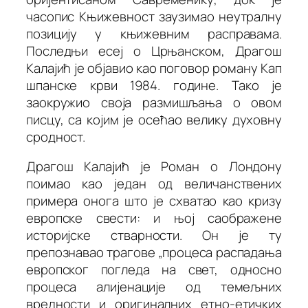
часопис
Књижевност
заузимао неутралну
позицију у књижевним расправама.
Последњи есеј о Црњанском, Драгош
Калајић је објавио као поговор роману
Кап
шпанске
крви
1984. године. Тако је
заокружио своја размишљања о овом
писцу, са којим је осећао велику духовну
сродност.
Драгош Калајић је
Роман о Лондону
поимао као један од величанствених
примера онога што је схватао као кризу
европске свести: и њој саображене
историјске стварности. Он је ту
препознавао трагове „процеса распадања
европског погледа на свет, односно
процеса алијенације од темељних
вредности и оригиналних етно-етичких