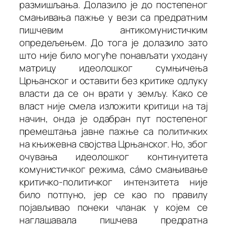
размишљања. Долазило је до постепеног
смањивања пажње у вези са предратним
пишчевим антикомунистичким
опредељењем. До тога је долазило зато
што није било могуће понављати уходану
матрицу идеолошког сумњичења
Црњанског и оставити без критике одлуку
власти да се он врати у земљу. Како се
власт није смела изложити критици на тај
начин, онда је одабран пут постепеног
премештања јавне пажње са политичких
на књижевна својства Црњанског. Но, због
очувања идеолошког континуитета
комунистичког режима, сáмо смањивање
критичко-политичког интензитета није
било потпуно, јер се као по правилу
појављивао понеки чланак у којем се
наглашавала пишчева предратна