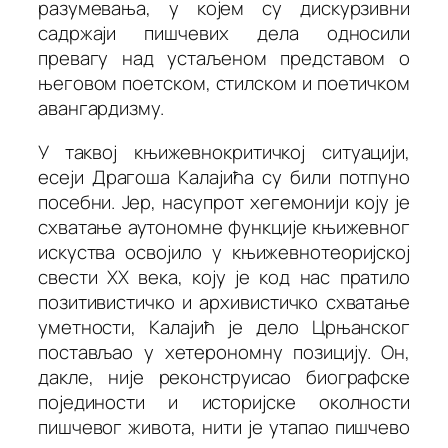
разумевања, у којем су дискурзивни
садржаји пишчевих дела односили
превагу над устаљеном представом о
његовом поетском, стилском и поетичком
авангардизму.
У таквој књижевнокритичкој ситуацији,
есеји Драгоша Калајића су били потпуно
посебни. Јер, насупрот хегемонији коју је
схватање аутономне функције књижевног
искуства освојило у књижевнотеоријској
свести XX века, коју је код нас пратило
позитивистичко и архивистичко схватање
уметности, Калајић је дело Црњанског
постављао у хетерономну позицију. Он,
дакле, није реконструисао биографске
појединости и историјске околности
пишчевог живота, нити је утапао пишчево