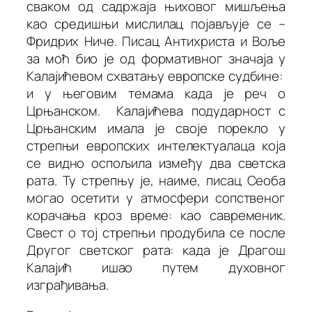
сваком од садржаја њиховог мишљења
као средишњи мислилац појављује се –
Фридрих Ниче. Писац
Антихриста
и
Воље
за моћ
био је од формативног значаја у
Калајићевом схватању европске судбине:
и у његовим темама када је реч о
Црњанском. Калајићева подударност с
Црњанским имала је своје порекло у
стрепњи европских интелектуалаца која
се видно оспољила између два светска
рата. Ту стрепњу је, наиме, писац
Сеоба
могао осетити у атмосфери сопственог
корачања кроз време: као савременик.
Свест о тој стрепњи продубила се после
Другог светског рата: када је Драгош
Калајић ишао путем духовног
изграђивања.