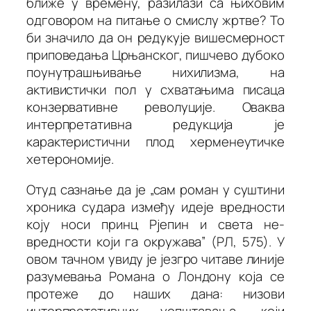
ближе у времену, разилази са њиховим
одговором на питање о смислу жртве? То
би значило да он
редукује
вишесмерност
приповедања Црњанског, пишчево дубоко
поунутрашњивање нихилизма, на
активистички пол у схватањима писаца
конзервативне револуције. Оваква
интерпретативна редукција је
карактеристични плод херменеутичке
хетерономије.
Отуд сазнање да је „сам роман у суштини
хроника судара између идеје вредности
коју носи принц Рјепин и света не-
вредности који га окружава” (
РЛ
, 575). У
овом тачном увиду је језгро читаве линије
разумевања
Романа о Лондону
која се
протеже до наших дана: низови
интерпретативних уопштавања, који