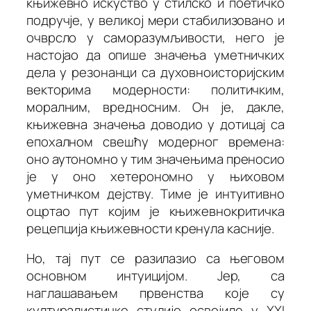
књижевно искуство у стилско и поетичко
подручје, у великој мери стабилизовано и
очврсло у саморазумљивости, него је
настојао да опише значења уметничких
дела у резонанци са духовноисторијским
векторима модерности: политичким,
моралним, вредносним. Он је, дакле,
књижевна значења доводио у дотицај са
епохалном свешћу модерног времена:
оно аутономно у тим значењима преносио
је у оно хетерономно у њиховом
уметничком дејству. Тиме је интуитивно
оцртао пут којим је књижевнокритичка
рецепција књижевности кренула касније.
Но, тај пут се разилазио са његовом
основном интуицијом. Јер, са
наглашавањем првенства које су
културалистичке студије освојиле у XXI