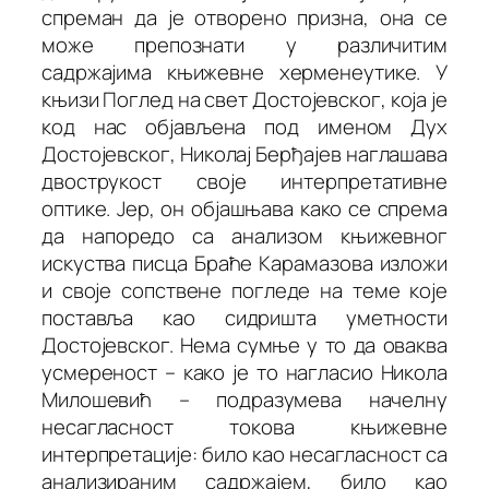
спреман да је отворено призна, она се
може препознати у различитим
садржајима књижевне херменеутике. У
књизи
Поглед на свет Достојевског
, која је
код нас објављена под именом
Дух
Достојевског
, Николај Берђајев наглашава
двострукост своје интерпретативне
оптике. Јер, он објашњава како се спрема
да напоредо са анализом књижевног
искуства писца
Браће Карамазова
изложи
и своје сопствене погледе на теме које
поставља као сидришта уметности
Достојевског. Нема сумње у то да оваква
усмереност – како је то нагласио Никола
Милошевић – подразумева начелну
несагласност токова књижевне
интерпретације: било као несагласност са
анализираним садржајем, било као