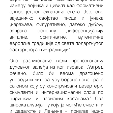
између војника и цивила као формативни
однос једног схватања света. Јер, ово
заједничко својство писца и јунака
„изражава, фигуративно, далеко дубљу,
заправо основну диференцијацију
виталне, оригиналне, аутентичне
европске традиције од света подвргнутог
бастардној анти-традицији”.
Ово разликовање води препознавању
духовног залеђа из ког израња: „Узгред
речено, било би веома драгоцено
упоредити литературу бораца првог рата
са оном коју су конструисали дезертери,
симуланти и интернационални олош по
циришким и париским кафанама.” Ова
широка алузија – у коју је могуће сместити
и дадаисте и Лењина – призива једно