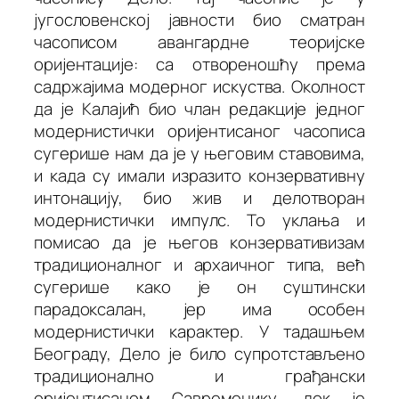
југословенској јавности био сматран
часописом авангардне теоријске
оријентације: са отвореношћу према
садржајима модерног искуства. Околност
да је Калајић био члан редакције једног
модернистички оријентисаног часописа
сугерише нам да је у његовим ставовима,
и када су имали изразито конзервативну
интонацију, био жив и делотворан
модернистички импулс. То уклања и
помисао да је његов конзервативизам
традиционалног и архаичног типа, већ
сугерише како је он суштински
парадоксалан, јер има особен
модернистички карактер. У тадашњем
Београду,
Дело
је било супротстављено
традиционално и грађански
оријентисаном
Савременику
, док је