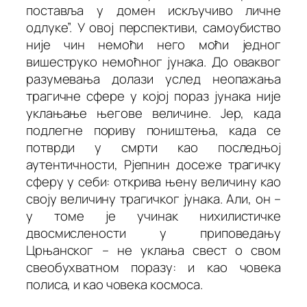
поставља у домен искључиво личне
одлуке”. У овој перспективи, самоубиство
није чин немоћи него моћи једног
вишеструко немоћног јунака. До оваквог
разумевања долази услед неопажања
трагичне сфере у којој пораз јунака није
уклањање његове величине. Јер, када
подлегне пориву поништења, када се
потврди у смрти као последњој
аутентичности, Рјепнин досеже
трагичку
сферу
у себи: открива њену величину као
своју величину трагичког јунака. Али, он –
у томе је учинак нихилистичке
двосмислености у приповедању
Црњанског – не уклања свест о свом
свеобухватном поразу: и као човека
полиса, и као човека космоса.