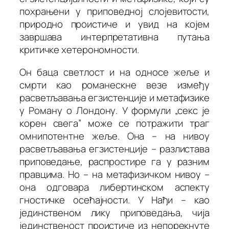
похрањени у приповедној слојевитости,
природно проистиче и увид на којем
завршава интерпретативна путања
критичке хетерономности.
Он баца светлост и на односе жеље и
смрти као
романескне
везе између
расветљавања егзистенције и метафизике
у
Роману о Лондону
. У формули „секс је
корен свега” може се потражити траг
омнипотентне жеље. Она – на нивоу
расветљавања егзистенције – разлистава
приповедање, распростире га у разним
правцима. Но – на метафизичком нивоу –
она одговара либертинском аспекту
гностичке осећајности. У Нађи – као
јединственом лику приповедања, чија
јединственост проистиче из непорекнуте