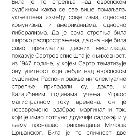
Била је то стрепња над европском
судбином каква се све више помаљала:
укљештена између совјетизма, односно
комунизма, и американизма, односно
либерализма. Да је сама стрепња била
широко распрострањена, да она није била
само привилегија десних мислилаца,
показује Сартров спис
Шта
је
књижевност
,
из 1947. године, у којем Сартр тематизује
ову упитност која лебди над европском
судбином. Распони овакве интелектуалне
стрепње припадали су, дакле, и
Калајићевим годинама учења. Упркос
магистралном току времена, он је
несавремено одабрао маргинални ток,
који је имао потпуно друкчији садржај: и у
њему пронашао приповедање Милоша
Црњанског. Била је то сличност две