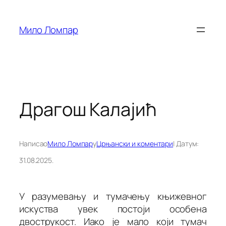
Скочи
на
Мило Ломпар
садржај
Драгош Калајић
Написао
Мило Ломпар
у
Црњански и коментари
| Датум:
31.08.2025.
У разумевању и тумачењу књижевног
искуства увек постоји особена
двострукост. Иако је мало који тумач