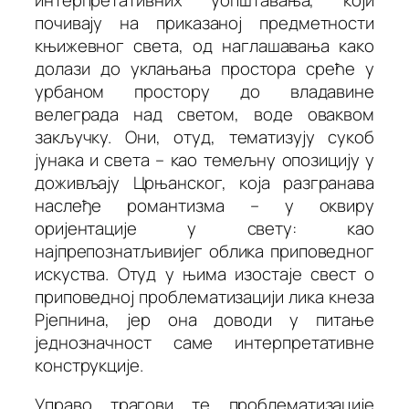
почивају на приказаној предметности
књижевног света, од наглашавања како
долази до уклањања простора среће у
урбаном простору до владавине
велеграда над светом, воде оваквом
закључку. Они, отуд, тематизују сукоб
јунака и света – као темељну опозицију у
доживљају Црњанског, која разгранава
наслеђе романтизма – у оквиру
оријентације у свету
: као
најпрепознатљивијег облика приповедног
искуства. Отуд у њима изостаје свест о
приповедној проблематизацији лика кнеза
Рјепнина, јер она доводи у питање
једнозначност саме интерпретативне
конструкције.
Управо трагови те проблематизације