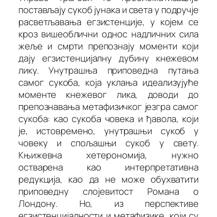
постављају сукоб јунака и света у подручје
расветљавања егзистенције, у којем се
кроз вишеоблични однос надличних сила
жеље
и
смрти
препознају моменти који
дају егзистенцијалну дубину кнежевом
лику. Унутрашња приповедна путања
самог сукоба, која уклања идеализујуће
моменте кнежевог лика, доводи до
препознавања метафизичког језгра самог
сукоба: као сукоба човека и ђавола, који
је, истовремено, унутрашњи сукоб у
човеку и спољашњи сукоб у свету.
Књижевна хетерономија, нужно
остварена као интерпретативна
редукција, као да не може обухватити
приповедну слојевитост
Романа о
Лондону
. Но, из перспективе
егзистенцијалности и метафизике, који су