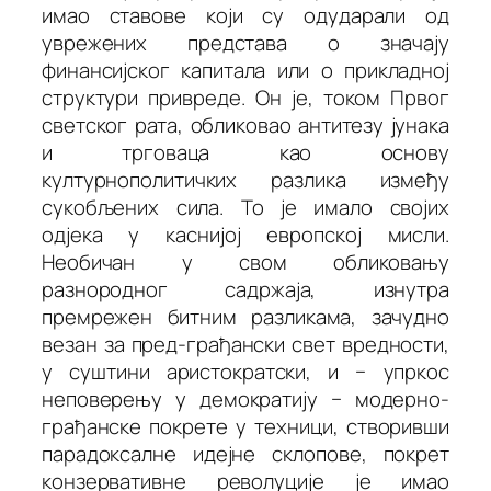
имао ставове који су одударали од
уврежених представа о значају
финансијског капитала или о прикладној
структури привреде. Он је, током Првог
светског рата, обликовао антитезу јунака
и трговаца као основу
културнополитичких разлика између
сукобљених сила. То је имало својих
одјека у каснијој европској мисли.
Необичан у свом обликовању
разнородног садржаја, изнутра
премрежен битним разликама, зачудно
везан за пред-грађански свет вредности,
у суштини аристократски, и − упркос
неповерењу у демократију − модерно-
грађанске покрете у техници, створивши
парадоксалне идејне склопове, покрет
конзервативне револуције је имао