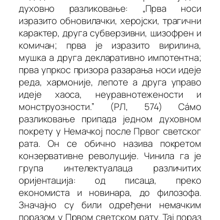
духовно разликовање: „Прва носи
изразито обновилачки, херојски, трагични
карактер, друга субверзивни, шизофрен и
комичан; прва је изразито вирилина,
мушка а друга декларативно импотентна;
прва упркос призора разарања носи идеје
реда, хармоније, лепоте а друга управо
идеје хаоса, неуравнотежености и
монструозности.” (
РЛ
, 574) Сáмо
разликовање припада једном духовном
покрету у Немачкој после Првог светског
рата. Он се обично назива покретом
конзервативне револуције. Чинила га је
група интелектуалаца различитих
оријентација: од писаца, преко
економиста и новинара, до филозофа.
Значајно су били одређени немачким
поразом у Првом светском рату. Тај пораз