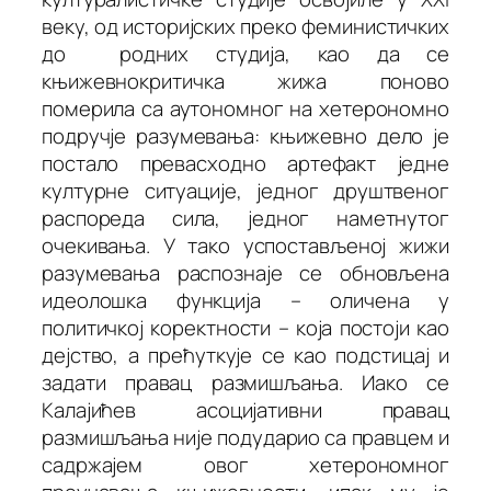
веку, од историјских преко феминистичких
до родних студија, као да се
књижевнокритичка жижа поново
померила са аутономног на хетерономно
подручје разумевања: књижевно дело је
постало превасходно
артефакт
једне
културне ситуације, једног друштвеног
распореда сила, једног наметнутог
очекивања. У тако успостављеној жижи
разумевања распознаје се обновљена
идеолошка функција – оличена у
политичкој коректности – која постоји као
дејство, а прећуткује се као подстицај и
задати правац размишљања. Иако се
Калајићев асоцијативни правац
размишљања није подударио са
правцем
и
садржајем
овог хетерономног