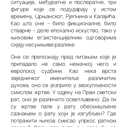
ситуације, међуратне и послератне, три
фигуре које се подударају у истом
времену, Црњанског, Рјепнина и Калајића.
Као што оне – било фикционалне, било
стварне – деле епохално искуство, тако у
њиховим егзистенцијалним одговорима
сијају несумњиве разлике.
Оне се препознају пред питањем које је
припадало не само немачкој него и
европској судбини. Као нека врста
заједничког именитеља различитих
духова, оно се језгрило у заокупљености
смислом жртве. У одјеку на Први светски
рат, оно је различито осветљавано. Да ли
су жртве пале у рату обесмишљене
сазнањем о рату који је изгубљен? Где
потражити њихов смисао упркос ратном