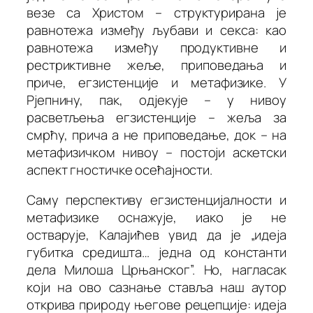
везе са Христом – структурирана је
равнотежа
између љубави и секса: као
равнотежа између продуктивне и
рестриктивне жеље, приповедања и
приче, егзистенције и метафизике. У
Рјепнину, пак, одјекује – у нивоу
расветљења егзистенције – жеља за
смрћу, прича а не приповедање, док – на
метафизичком нивоу – постоји аскетски
аспект гностичке осећајности.
Саму перспективу егзистенцијалности и
метафизике оснажује, иако је не
остварује, Калајићев увид да је „идеја
губитка средишта… једна од константи
дела Милоша Црњанског”. Но, нагласак
који на ово сазнање ставља наш аутор
открива природу његове рецепције: идеја