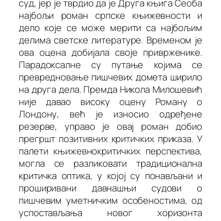
суд, јер је тврдио да је
Друга књига Сеоба
најбољи роман српске књижевности и
дело које се може мерити са најбољим
делима светске литературе. Временом је
ова оцена добијала своје приврженике.
Парадоксалне су путање којима се
превредновање пишчевих домета ширило
на друга дела. Премда Никола Милошевић
није давао високу оцену
Роману о
Лондону
, већ је износио одређене
резерве, управо је овај роман добио
прегршт позитивних критичких приказа. У
палети књижевнокритичких перспектива,
могла се разликовати традиционална
критичка оптика, у којој су понављани и
проширивани давнашњи судови о
пишчевим уметничким особеностима, од
успостављања новог хоризонта