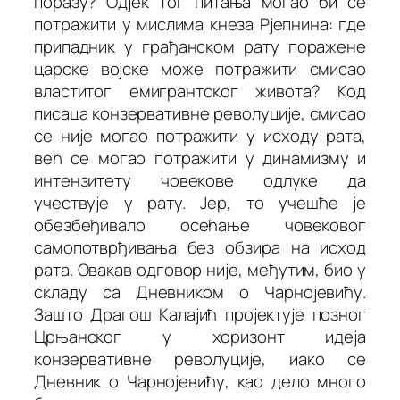
поразу? Одјек тог питања могао би се
потражити у мислима кнеза Рјепнина: где
припадник у грађанском рату поражене
царске војске може потражити смисао
властитог емигрантског живота? Код
писаца конзервативне револуције, смисао
се није могао потражити у исходу рата,
већ се могао потражити у динамизму и
интензитету човекове одлуке да
учествује у рату. Јер, то учешће је
обезбеђивало осећање човековог
самопотврђивања без обзира на исход
рата. Овакав одговор није, међутим, био у
складу са
Дневником о Чарнојевићу
.
Зашто Драгош Калајић пројектује позног
Црњанског у хоризонт идеја
конзервативне револуције, иако се
Дневник о Чарнојевићу
, као дело много