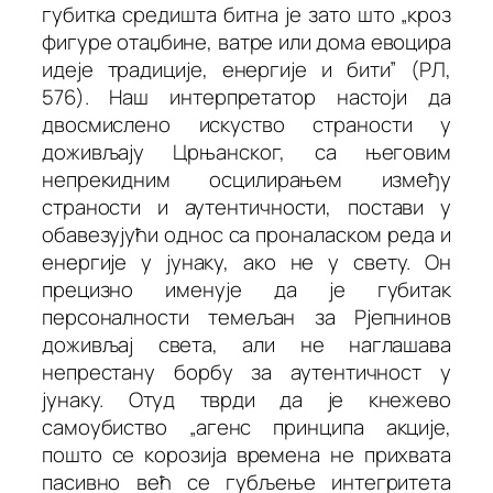
губитка средишта битна је зато што „кроз
фигуре отаџбине, ватре или дома евоцира
идеје традиције, енергије и бити” (
РЛ
,
576). Наш интерпретатор настоји да
двосмислено искуство страности у
доживљају Црњанског, са његовим
непрекидним осцилирањем између
страности и аутентичности, постави у
обавезујући однос са проналаском реда и
енергије у јунаку, ако не у свету. Он
прецизно именује да је губитак
персоналности темељан за Рјепнинов
доживљај света, али не наглашава
непрестану борбу за аутентичност у
јунаку. Отуд тврди да је кнежево
самоубиство „агенс принципа акције,
пошто се корозија времена не прихвата
пасивно већ се губљење интегритета