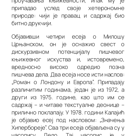
проучавања књижевности, ипак му је
припадао услед своје
хетерономне
природе
: чији је правац и садржај био
битно друкчији.
Објавивши четири есеја о Милошу
Црњанском, он је оснажио свест о
дискурзивном потенцијалу пишчевог
књижевног искуства и, истовремено,
вредносно високо одредио позна
пишчева дела. Два есеја носе исти наслов:
„
Р
оман
о Лондону
и Европа”. Припадају
различитим годинама, један је из 1972, а
други из 1975. године, као што им се
садржај – и читаве текстуалне деонице –
прилично поклапају. У 1978. години Калајић
је објавио есеј под насловом: „Значења
Хипербореје”. Сва три есеја објављена су у
часопису
Дело
. Тај часопис је у