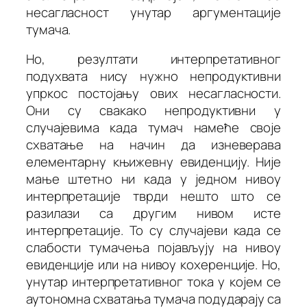
несагласност унутар аргументације
тумача.
Но, резултати интерпретативног
подухвата нису нужно непродуктивни
упркос постојању ових несагласности.
Они су свакако непродуктивни у
случајевима када тумач
намеће
своје
схватање на начин да изневерава
елементарну књижевну евиденцију. Није
мање штетно ни када у једном нивоу
интерпретације тврди нешто што се
разилази са другим нивом исте
интерпретације. То су случајеви када се
слабости тумачења појављују на нивоу
евиденције или на нивоу кохеренције. Но,
унутар интерпретативног тока у којем се
аутономна схватања тумача
подударају
са