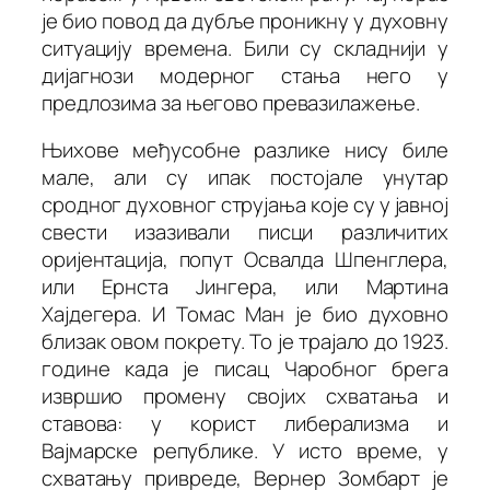
је био повод да дубље проникну у духовну
ситуацију времена. Били су складнији у
дијагнози модерног стања него у
предлозима за његово превазилажење.
Њихове међусобне разлике нису биле
мале, али су ипак постојале унутар
сродног духовног струјања које су у јавној
свести изазивали писци различитих
оријентација, попут Освалда Шпенглера,
или Ернста Јингера, или Мартина
Хајдегера. И Томас Ман је био духовно
близак овом покрету. То је трајало до 1923.
године када је писац
Чаробног брега
извршио промену својих схватања и
ставова: у корист либерализма и
Вајмарске републике. У исто време, у
схватању привреде, Вернер Зомбарт је