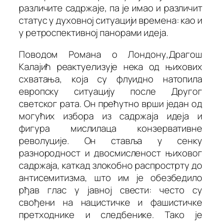
различите садржаје, па је имао и различит
статус у духовној ситуацији времена: као и
у ретроспективној панорами идеја.
Поводом
Романа о Лондону
,Драгош
Калајић реактуелизује нека од њихових
схватања, која су флуидно натопила
европску ситуацију после Другог
светског рата. Он прећутно врши један од
могућих избора
из садржаја идеја и
фигура мислилаца конзервативне
револуције. Он ставља у сенку
разнородност и двосмисленост њиховог
садржаја, каткад злокобно распрострту до
антисемитизма, што им је обезбедило
рђав глас у јавној свести: често су
свођени на нацистичке и фашистичке
претходнике и следбенике. Тако је