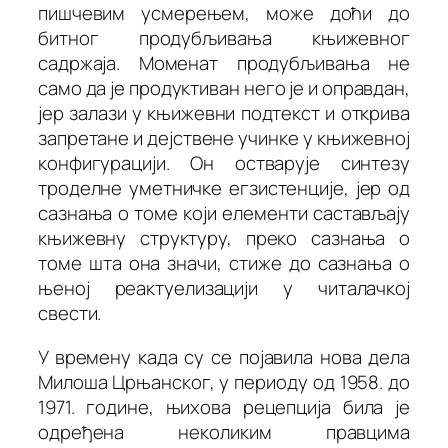
пишчевим усмерењем, може доћи до
битног
продубљивања
књижевног
садржаја. Моменат
продубљивања
не
само да је продуктиван него је и оправдан,
јер залази у књижевни подтекст и открива
запретане и дејствене учинке у књижевној
конфигурацији. Он остварује синтезу
троделне уметничке егзистенције, јер од
сазнања о томе који елементи састављају
књижевну структуру, преко сазнања о
томе шта она значи, стиже до сазнања о
њеној реактуелизацији у читалачкој
свести.
У времену када су се појавила нова дела
Милоша Црњанског, у периоду од 1958. до
1971. године, њихова рецепција била је
одређена неколиким правцима