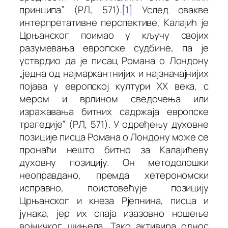
принципа” (
РЛ
, 571).
[1]
Услед овакве
интерпретативне перспективе, Калајић је
Црњанског поимао у кључу својих
разумевања европске судбине, па је
устврдио да је писац
Романа о Лондону
„једна од најмаркантнијих и најзначајнијих
појава у европској култури XX века, с
мером и врлином сведочења или
изражавања битних садржаја европске
трагедије” (
РЛ
, 571). У одређењу духовне
позиције писца
Романа о Лондону
може се
пронаћи нешто битно за Калајићеву
духовну позицију. Он методолошки
неоправдано, премда хетерономски
исправно, поистовећује позицију
Црњанског и кнеза Рјепнина, писца и
јунака, јер их спаја изазовно ношење
војничког шињела. Тако активира однос