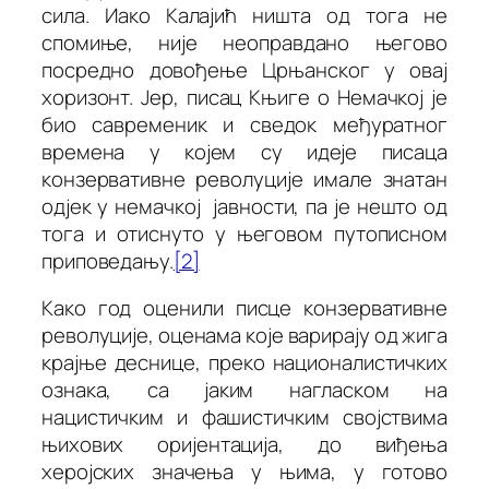
сила. Иако Калајић ништа од тога не
спомиње, није неоправдано његово
посредно довођење Црњанског у овај
хоризонт. Јер, писац
Књиге о Немачкој
је
био савременик и сведок међуратног
времена у којем су идеје писаца
конзервативне револуције имале знатан
одјек у немачкој јавности, па је нешто од
тога и отиснуто у његовом путописном
приповедању.
[2]
Како год оценили писце конзервативне
револуције, оценама које варирају од жига
крајње деснице, преко националистичких
ознака, са јаким нагласком на
нацистичким и фашистичким својствима
њихових оријентација, до виђења
херојских значења у њима, у готово